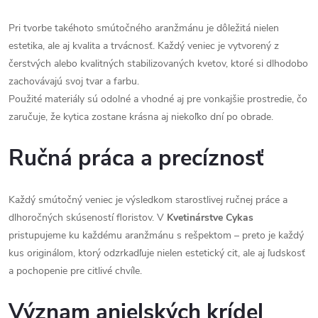
Pri tvorbe takéhoto smútočného aranžmánu je dôležitá nielen
estetika, ale aj kvalita a trvácnosť. Každý veniec je vytvorený z
čerstvých alebo kvalitných stabilizovaných kvetov, ktoré si dlhodobo
zachovávajú svoj tvar a farbu.
Použité materiály sú odolné a vhodné aj pre vonkajšie prostredie, čo
zaručuje, že kytica zostane krásna aj niekoľko dní po obrade.
Ručná práca a precíznosť
Každý smútočný veniec je výsledkom starostlivej ručnej práce a
dlhoročných skúseností floristov. V
Kvetinárstve Cykas
pristupujeme ku každému aranžmánu s rešpektom – preto je každý
kus originálom, ktorý odzrkadľuje nielen estetický cit, ale aj ľudskosť
a pochopenie pre citlivé chvíle.
Význam anjelských krídel