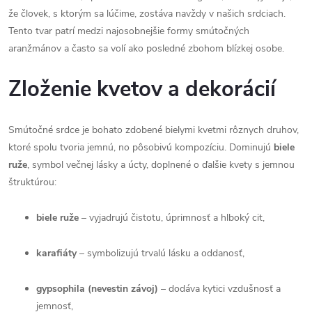
že človek, s ktorým sa lúčime, zostáva navždy v našich srdciach.
Tento tvar patrí medzi najosobnejšie formy smútočných
aranžmánov a často sa volí ako posledné zbohom blízkej osobe.
Zloženie kvetov a dekorácií
Smútočné srdce je bohato zdobené bielymi kvetmi rôznych druhov,
ktoré spolu tvoria jemnú, no pôsobivú kompozíciu. Dominujú
biele
ruže
, symbol večnej lásky a úcty, doplnené o ďalšie kvety s jemnou
štruktúrou:
biele ruže
– vyjadrujú čistotu, úprimnosť a hlboký cit,
karafiáty
– symbolizujú trvalú lásku a oddanosť,
gypsophila (nevestin závoj)
– dodáva kytici vzdušnosť a
jemnosť,