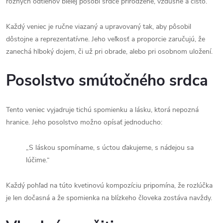
rôznych odtieňov bielej pôsobí srdce prirodzene, vzdušne a čisto.
Každý veniec je ručne viazaný a upravovaný tak, aby pôsobil
dôstojne a reprezentatívne. Jeho veľkosť a proporcie zaručujú, že
zanechá hlboký dojem, či už pri obrade, alebo pri osobnom uložení.
Posolstvo smútočného srdca
Tento veniec vyjadruje tichú spomienku a lásku, ktorá nepozná
hranice. Jeho posolstvo možno opísať jednoducho:
„S láskou spomíname, s úctou ďakujeme, s nádejou sa
lúčime.“
Každý pohľad na túto kvetinovú kompozíciu pripomína, že rozlúčka
je len dočasná a že spomienka na blízkeho človeka zostáva navždy.