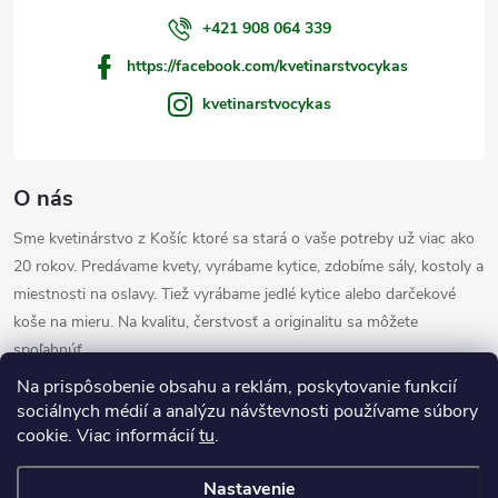
i
+421 908 064 339
https://facebook.com/kvetinarstvocykas
e
kvetinarstvocykas
O nás
Sme kvetinárstvo z Košíc ktoré sa stará o vaše potreby už viac ako
20 rokov. Predávame kvety, vyrábame kytice, zdobíme sály, kostoly a
miestnosti na oslavy. Tiež vyrábame jedlé kytice alebo darčekové
koše na mieru. Na kvalitu, čerstvosť a originalitu sa môžete
spoľahnúť.
Informácie pre vás
Na prispôsobenie obsahu a reklám, poskytovanie funkcií
sociálnych médií a analýzu návštevnosti používame súbory
cookie. Viac informácií
tu
.
Užitočné odkazy
Nastavenie