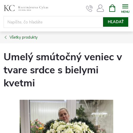
Prejsť
NÁKUPN
KOŠÍK
na
obsah
HĽADAŤ
Všetky produkty
Umelý smútočný veniec v
tvare srdce s bielymi
kvetmi