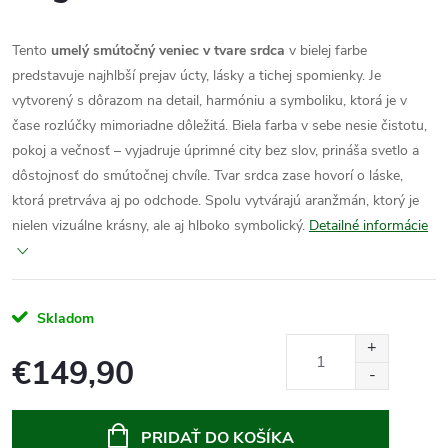
Tento
umelý
smútočný veniec v tvare srdca
v bielej farbe
predstavuje najhlbší prejav úcty, lásky a tichej spomienky. Je
vytvorený s dôrazom na detail, harmóniu a symboliku, ktorá je v
čase rozlúčky mimoriadne dôležitá.
Biela farba v sebe nesie čistotu,
pokoj a večnosť – vyjadruje úprimné city bez slov, prináša svetlo a
dôstojnosť do smútočnej chvíle. Tvar srdca zase hovorí o láske,
ktorá pretrváva aj po odchode. Spolu vytvárajú aranžmán, ktorý je
nielen vizuálne krásny, ale aj hlboko symbolický.
Detailné informácie
Skladom
€149,90
Jednotková
cena:
PRIDAŤ DO KOŠÍKA