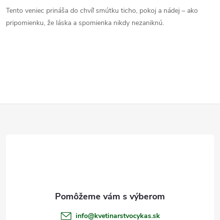
Tento veniec prináša do chvíľ smútku ticho, pokoj a nádej – ako
pripomienku, že láska a spomienka nikdy nezaniknú.
Z
á
p
ä
t
info
@
kvetinarstvocykas.sk