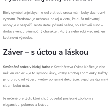
Biely symbol anjelských krídel v strede srdca má hlboký duchovný
význam. Predstavuje ochranu, pokoj a vieru, že duša milovanej
osoby je v bezpečí. Tento detail pôsobí nežne, no zároveň silno –
dodáva vencu výnimočný charakter, ktorý z neho robí viac než len
kvetinovú výzdobu.
Záver – s úctou a láskou
Smútočné srdce v bielej farbe
z Kvetinárstva Cykas Košice je viac
než len veniec – je to symbol lásky, vďaky a tichej spomienky. Každý
jeho prvok, od výberu kvetov po jemné dekorácie, vyjadruje úprimný
cit a hlbokú úctu.
Je určené pre tých, ktorí chcú povedať posledné zbohom s
eleganciou, pokorou a krásou.