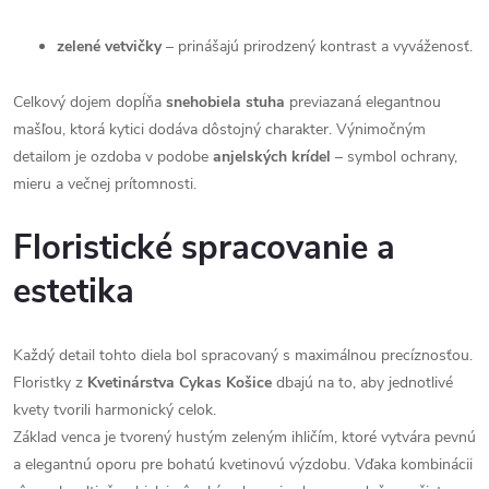
zelené vetvičky
– prinášajú prirodzený kontrast a vyváženosť.
Celkový dojem dopĺňa
snehobiela stuha
previazaná elegantnou
mašľou, ktorá kytici dodáva dôstojný charakter. Výnimočným
detailom je ozdoba v podobe
anjelských krídel
– symbol ochrany,
mieru a večnej prítomnosti.
Floristické spracovanie a
estetika
Každý detail tohto diela bol spracovaný s maximálnou precíznosťou.
Floristky z
Kvetinárstva Cykas Košice
dbajú na to, aby jednotlivé
kvety tvorili harmonický celok.
Základ venca je tvorený hustým zeleným ihličím, ktoré vytvára pevnú
a elegantnú oporu pre bohatú kvetinovú výzdobu. Vďaka kombinácii