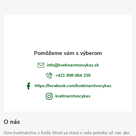
Z
á
p
ä
t
info
@
kvetinarstvocykas.sk
i
+421 908 064 339
https://facebook.com/kvetinarstvocykas
e
kvetinarstvocykas
O nás
Sme kvetinárstvo z Košíc ktoré sa stará o vaše potreby už viac ako