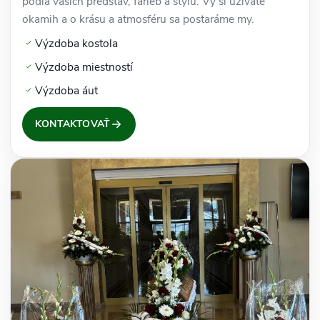
podľa vašich predstáv, farieb a štýlu. Vy si užívate
okamih a o krásu a atmosféru sa postaráme my.
Výzdoba kostola
Výzdoba miestností
Výzdoba áut
KONTAKTOVAŤ