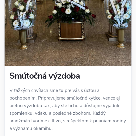
Smútočná výzdoba
V ťažkých chvíľach sme tu pre vás s úctou a
pochopením. Pripravujeme smútočné kytice, vence aj
pietnu výzdobu tak, aby ste ticho a dôstojne vyjadrili
spomienku, vďaku a posledné zbohom. Každý
aranžmán tvoríme citlivo, s rešpektom k prianiam rodiny
a významu okamihu.