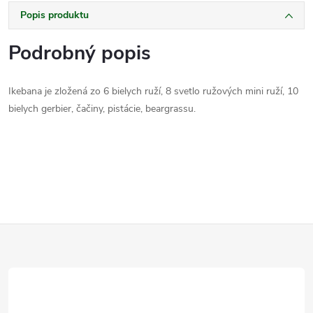
Popis produktu
Podrobný popis
Ikebana je zložená zo 6 bielych ruží, 8 svetlo ružových mini ruží, 10
bielych gerbier, čačiny, pistácie, beargrassu.
Z
á
p