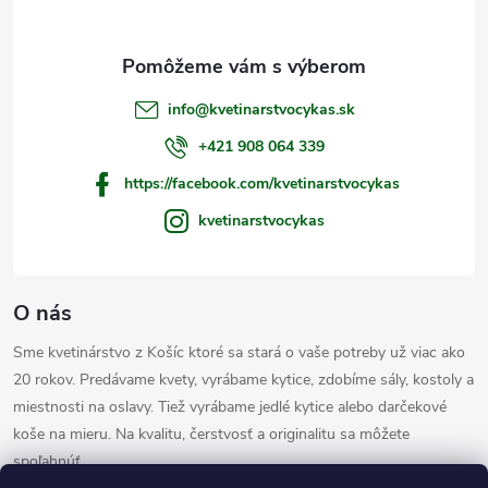
ä
t
info
@
kvetinarstvocykas.sk
i
+421 908 064 339
https://facebook.com/kvetinarstvocykas
e
kvetinarstvocykas
O nás
Sme kvetinárstvo z Košíc ktoré sa stará o vaše potreby už viac ako
20 rokov. Predávame kvety, vyrábame kytice, zdobíme sály, kostoly a
miestnosti na oslavy. Tiež vyrábame jedlé kytice alebo darčekové
koše na mieru. Na kvalitu, čerstvosť a originalitu sa môžete
spoľahnúť.