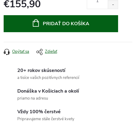
€155,90
Jednotková
cena:
PRIDAŤ DO KOŠÍKA
Opýtať sa
Zdieľať
20+ rokov skúseností
a tisíce vašich pozitívnych referencií
Donáška v Košiciach a okolí
priamo na adresu
Vždy 100% čerstvé
Pripravujeme stále čerstvé kvety