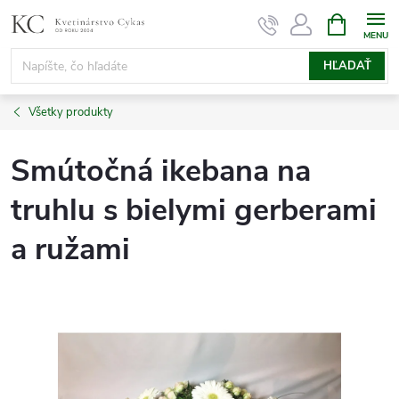
Prejsť
NÁKUPN
KOŠÍK
na
obsah
HĽADAŤ
Všetky produkty
Smútočná ikebana na
truhlu s bielymi gerberami
a ružami