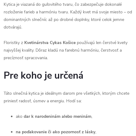
Kytica je viazaná do guľovitého tvaru, čo zabezpečuje dokonalé
rozloženie farieb a harmóniu tvaru. Každý kvet má svoje miesto – od
dominantných slnečníc až po drobné doplnky, ktoré celok jemne
dotvárajú.
Floristky z
Kvetinárstva Cykas Košice
používajú len čerstvé kvety
najvyššej kvality. Dôraz kladú na farebnú harmóniu, čerstvosť a
precíznosť spracovania.
Pre koho je určená
Táto slnečná kytica je ideálnym darom pre všetkých, ktorým chcete
priniesť radosť, úsmev a energiu. Hodí sa:
ako
dar k narodeninám alebo meninám
,
na poďakovanie či ako pozornosť z lásky
,