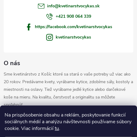
t
info
@
kvetinarstvocykas.sk
i
+421 908 064 339
https://facebook.com/kvetinarstvocykas
e
kvetinarstvocykas
O nás
Sme kvetinárstvo z Košíc ktoré sa stará o vaše potreby už viac ako
20 rokov. Predávame kvety, vyrábame kytice, zdobíme sály, kostoly a
miestnosti na oslavy. Tiež vyrábame jedlé kytice alebo darčekové
koše na mieru. Na kvalitu, čerstvosť a originalitu sa môžete
spoľahnúť.
Informácie pre vás
Na prispôsobenie obsahu a reklám, poskytovanie funkcií
sociálnych médií a analýzu návštevnosti používame súbory
cookie. Viac informácií
tu
.
Užitočné odkazy