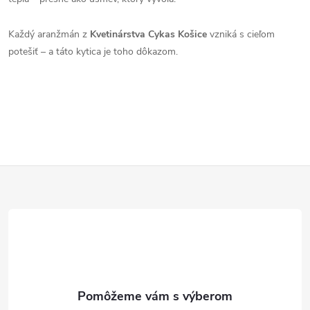
Každý aranžmán z
Kvetinárstva Cykas Košice
vzniká s cieľom
potešiť – a táto kytica je toho dôkazom.
Z
á
p
ä