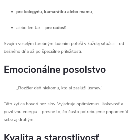
pre kolegyňu, kamarátku alebo mamu
,
alebo len tak –
pre radosť
.
Svojím veselým farebným ladením poteší v každej situácii – od
bežného dňa až po špeciálne príležitosti.
Emocionálne posolstvo
„Rozžiar deň niekomu, kto si zaslúži úsmev.“
Táto kytica hovorí bez slov. Vyjadruje optimizmus, láskavosť a
pozitívnu energiu – presne to, čo často potrebujeme pripomenúť
sebe aj druhým.
Kvalita a starostlivosť