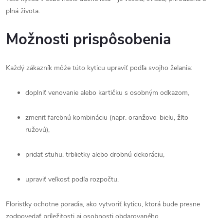
plná života.
Možnosti prispôsobenia
Každý zákazník môže túto kyticu upraviť podľa svojho želania:
doplniť venovanie alebo kartičku s osobným odkazom,
zmeniť farebnú kombináciu (napr. oranžovo-bielu, žlto-
ružovú),
pridať stuhu, trblietky alebo drobnú dekoráciu,
upraviť veľkosť podľa rozpočtu.
Floristky ochotne poradia, ako vytvoriť kyticu, ktorá bude presne
zodpovedať príležitosti aj osobnosti obdarovaného.