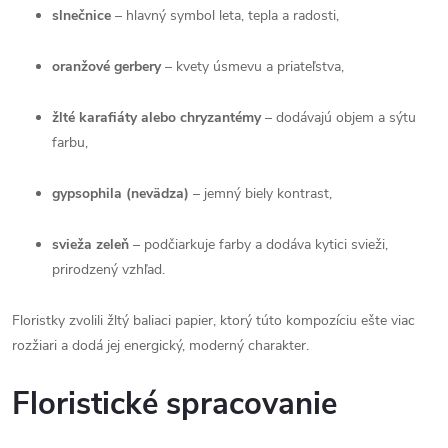
slnečnice
– hlavný symbol leta, tepla a radosti,
oranžové gerbery
– kvety úsmevu a priateľstva,
žlté karafiáty alebo chryzantémy
– dodávajú objem a sýtu
farbu,
gypsophila (nevädza)
– jemný biely kontrast,
svieža zeleň
– podčiarkuje farby a dodáva kytici svieži,
prirodzený vzhľad.
Floristky zvolili žltý baliaci papier, ktorý túto kompozíciu ešte viac
rozžiari a dodá jej energický, moderný charakter.
Floristické spracovanie