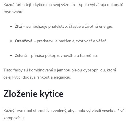
Každá farba tejto kytice má svoj význam – spolu vytvárajú dokonalú
rovnováhu:
Žltá
– symbolizuje priateľstvo, šťastie a životnú energiu,
Oranžová
– predstavuje nadšenie, tvorivosť a vášeň,
Zelená
– prináša pokoj, rovnováhu a harmóniu.
Tieto farby sú kombinované s jemnou bielou gypsophilou, ktorá
celej kytici dodáva ľahkosť a eleganciu.
Zloženie kytice
Každý prvok bol starostlivo zvolený, aby spolu vytvárali veselú a živú
kompozíciu: