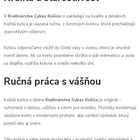
V
Kvetinárstve Cykas Košice
si zakladajú na kvalite a detailoch.
Každá kytica je viazaná ručne, z čerstvých kvetov, ktoré prechádzajú
starostlivým výberom.
Kyticu odporúčame vložiť do čistej vázy s vodou, ktorú je vhodné
meniť denne. Ak sa kvety pravidelne skrátia o pár milimetrov a voda
sa dopĺňa, vydržia krásne a svieže niekoľko dní.
Ručná práca s vášňou
Každá kytica z dielne
Kvetinárstva Cykas Košice
je originál –
vytvorený s láskou, vášňou a citom pre estetiku. Floristky kombinujú
sezónne kvety s modernými prvkami, aby vznikol výsledok, ktorý
poteší oko aj srdce.
Táto kytica v sebe nesie ducha leta – je veselá, svieža, prirodzená a