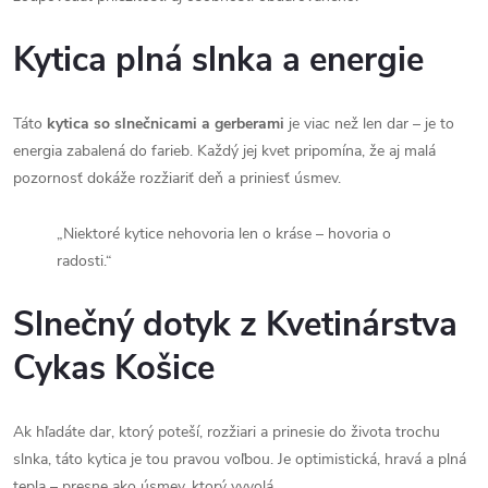
Kytica plná slnka a energie
Táto
kytica so slnečnicami a gerberami
je viac než len dar – je to
energia zabalená do farieb. Každý jej kvet pripomína, že aj malá
pozornosť dokáže rozžiariť deň a priniesť úsmev.
„Niektoré kytice nehovoria len o kráse – hovoria o
radosti.“
Slnečný dotyk z Kvetinárstva
Cykas Košice
Ak hľadáte dar, ktorý poteší, rozžiari a prinesie do života trochu
slnka, táto kytica je tou pravou voľbou. Je optimistická, hravá a plná
tepla – presne ako úsmev, ktorý vyvolá.