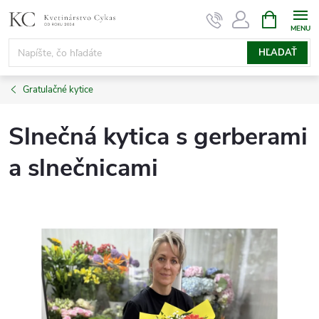
Prejsť
NÁKUPN
KOŠÍK
na
obsah
HĽADAŤ
Gratulačné kytice
Slnečná kytica s gerberami
a slnečnicami