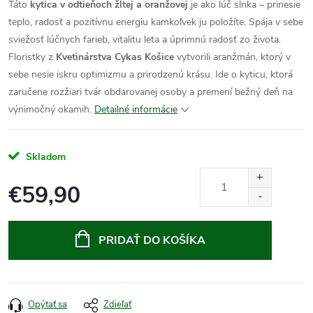
Táto
kytica v odtieňoch žltej a oranžovej
je ako lúč slnka – prinesie
teplo, radosť a pozitívnu energiu kamkoľvek ju položíte. Spája v sebe
sviežosť lúčnych farieb, vitalitu leta a úprimnú radosť zo života.
Floristky z
Kvetinárstva Cykas Košice
vytvorili aranžmán, ktorý v
sebe nesie iskru optimizmu a prirodzenú krásu. Ide o kyticu, ktorá
zaručene rozžiari tvár obdarovanej osoby a premení bežný deň na
výnimočný okamih.
Detailné informácie
Skladom
€59,90
Jednotková
cena:
PRIDAŤ DO KOŠÍKA
Opýtať sa
Zdieľať