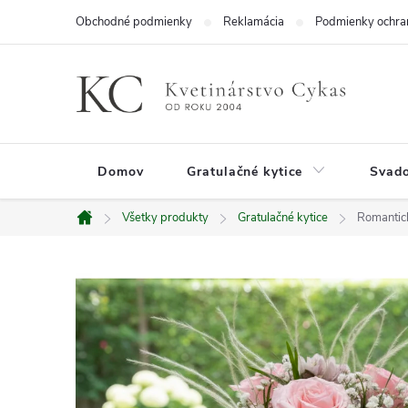
Prejsť
Obchodné podmienky
Reklamácia
Podmienky ochra
na
obsah
Domov
Gratulačné kytice
Svado
Všetky produkty
Gratulačné kytice
Romantick
Domov