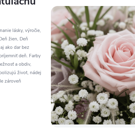
atulačnú
nanie lásky, výročie,
(Deň žien, Deň
aj ako dar bez
príjemniť deň. Farby
ežnosť a obdiv,
olizujú život, nádej
ale zároveň