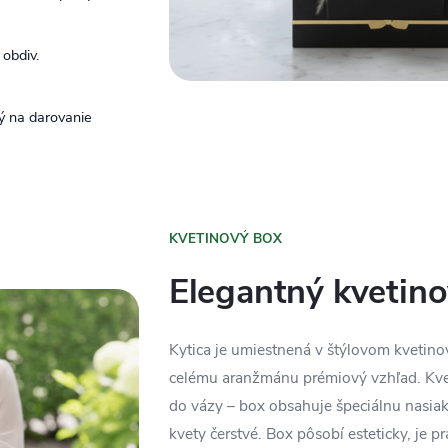
 obdiv.
ý na darovanie
KVETINOVÝ BOX
Elegantný kvetin
Kytica je umiestnená v štýlovom kvetin
celému aranžmánu prémiový vzhľad. Kvet
do vázy – box obsahuje špeciálnu nasia
kvety čerstvé. Box pôsobí esteticky, je p