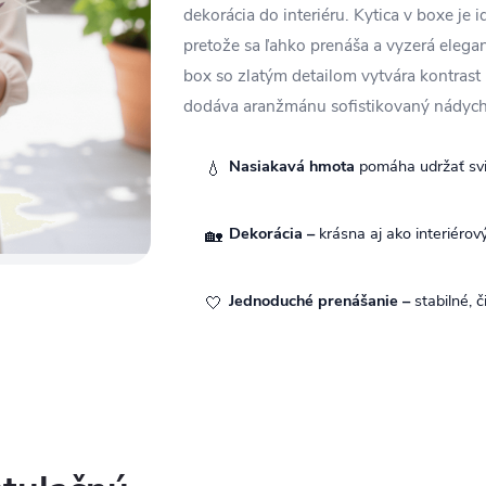
dekorácia do interiéru. Kytica v boxe je 
pretože sa ľahko prenáša a vyzerá elegan
box so zlatým detailom vytvára kontras
dodáva aranžmánu sofistikovaný nádych
Nasiakavá hmota
pomáha udržať sv
💧
Dekorácia –
krásna aj ako interiérov
🏡
Jednoduché prenášanie –
stabilné, 
🤍