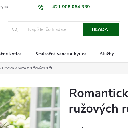
+421 908 064 339
ny osobných údajov GDPR
Naša predajňa
Kontakty
Informáci
HĽADAŤ
bné kytice
Smútočné vence a kytice
Služby
á kytica v boxe z ružových ruží
Romantická
ružových r