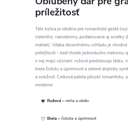
Obľúbený dar pre gr
príležitosť
Táto kytica je ideálna pre romantické gestá (vyz
Valentín), narodeniny, poďakovanie aj sviatky 
matiek). Vďaka decentnému vzhľadu je vhodná 
príležitosti – keď chcete jednoducho niekomu s
v nej majú význam: ružová predstavuje lásku, n
biela čistotu a úprimnosť a zelené doplnky symb
a sviežosť. Celková paleta pôsobí romanticky, 
moderne.
Ružová –
neha a obdiv
💗
Biela –
čistota a úprimnosť
🤍