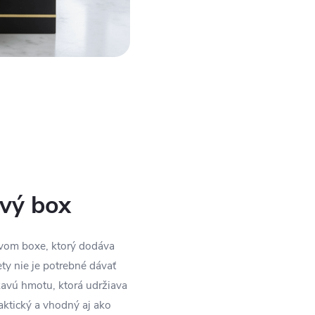
ový box
ovom boxe, ktorý dodáva
y nie je potrebné dávať
kavú hmotu, ktorá udržiava
raktický a vhodný aj ako