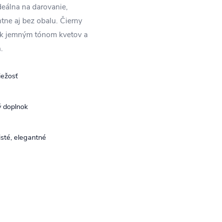
ideálna na darovanie,
tne aj bez obalu. Čierny
t k jemným tónom kvetov a
.
iežosť
ý doplnok
čisté, elegantné