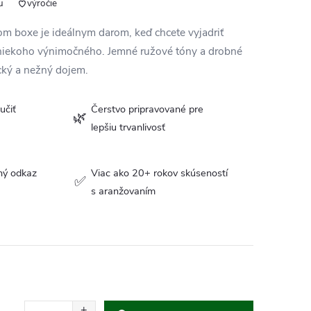
u
výročie
om boxe je ideálnym darom, keď chcete vyjadriť
ť niekoho výnimočného. Jemné ružové tóny a drobné
cký a nežný dojem.
učiť
Čerstvo pripravované pre
🌿
lepšiu trvanlivosť
ný odkaz
Viac ako 20+ rokov skúseností
✅
s aranžovaním