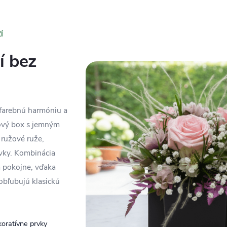
Í
í bez
 farebnú harmóniu a
nový box s jemným
 ružové ruže,
rvky. Kombinácia
 a pokojne, vďaka
obľubujú klasickú
koratívne prvky