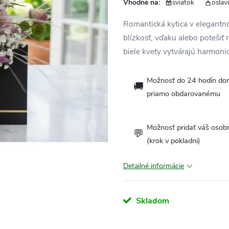
Vhodné na:
sviatok
oslav
Romantická kytica v elegantn
blízkosť, vďaku alebo poteši
biele kvety vytvárajú harmoni
Možnosť do 24 hodín dor
🚚
priamo obdarovanému
Možnosť pridať váš osob
💬
(krok v pokladni)
Detailné informácie
Skladom