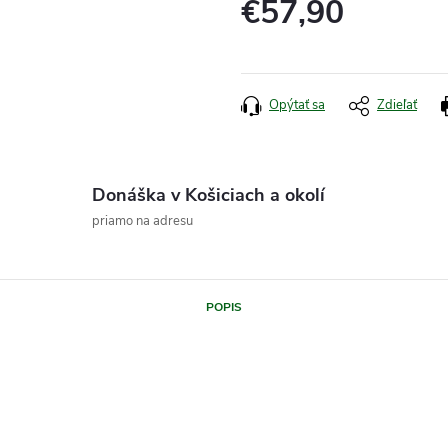
€57,90
Jednotková
cena:
Opýtať sa
Zdieľať
Donáška v Košiciach a okolí
priamo na adresu
POPIS