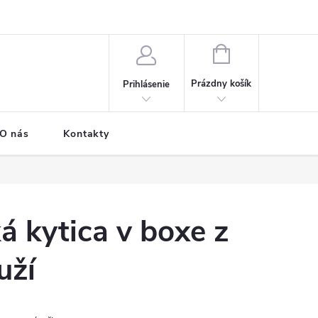
e o donáške
Časté otázky
Možnosti dopravy a platby
NÁKUPNÝ
KOŠÍK
Prázdny košík
Prihlásenie
O nás
Kontakty
 kytica v boxe z
uží