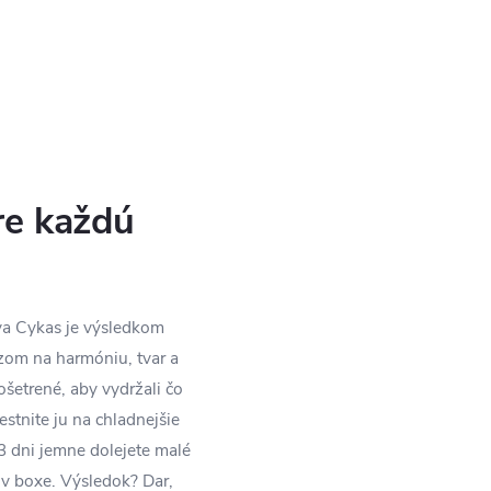
re každú
va Cykas je výsledkom
azom na harmóniu, tvar a
ošetrené, aby vydržali čo
estnite ju na chladnejšie
 dni jemne dolejete malé
v boxe. Výsledok? Dar,