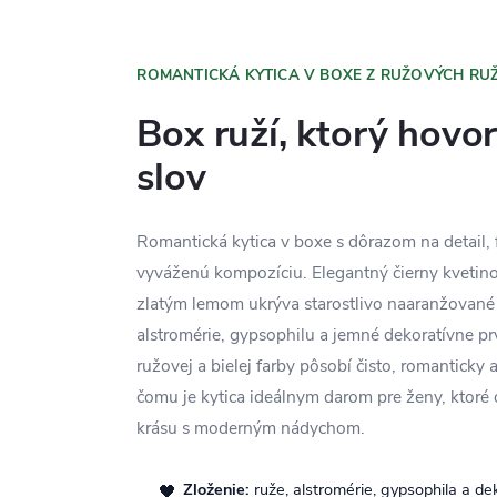
ROMANTICKÁ KYTICA V BOXE Z RUŽOVÝCH RUŽ
Box ruží, ktorý hovor
slov
Romantická kytica v boxe s dôrazom na detail,
vyváženú kompozíciu. Elegantný čierny kveti
zlatým lemom ukrýva starostlivo naaranžované
alstromérie, gypsophilu a jemné dekoratívne p
ružovej a bielej farby pôsobí čisto, romanticky
čomu je kytica ideálnym darom pre ženy, ktoré 
krásu s moderným nádychom.
Zloženie:
ruže, alstromérie, gypsophila a de
🖤