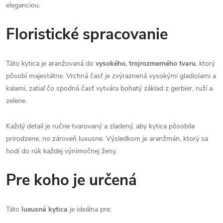
eleganciou.
Floristické spracovanie
Táto kytica je aranžovaná do
vysokého, trojrozmerného tvaru
, ktorý
pôsobí majestátne. Vrchná časť je zvýraznená vysokými gladiolami a
kalami, zatiaľ čo spodná časť vytvára bohatý základ z gerbier, ruží a
zelene.
Každý detail je ručne tvarovaný a zladený, aby kytica pôsobila
prirodzene, no zároveň luxusne. Výsledkom je aranžmán, ktorý sa
hodí do rúk každej výnimočnej ženy.
Pre koho je určená
Táto
luxusná kytica
je ideálna pre: