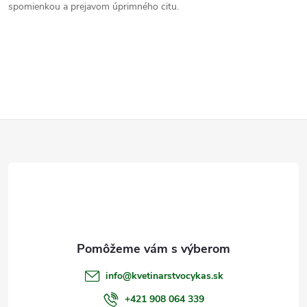
spomienkou a prejavom úprimného citu.
Z
á
p
ä
t
info
@
kvetinarstvocykas.sk
i
+421 908 064 339