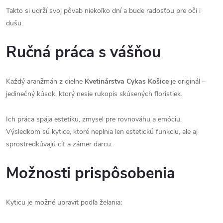
Takto si udrží svoj pôvab niekoľko dní a bude radosťou pre oči i
dušu.
Ručná práca s vášňou
Každý aranžmán z dielne
Kvetinárstva Cykas Košice
je originál –
jedinečný kúsok, ktorý nesie rukopis skúsených floristiek.
Ich práca spája estetiku, zmysel pre rovnováhu a emóciu.
Výsledkom sú kytice, ktoré neplnia len estetickú funkciu, ale aj
sprostredkúvajú cit a zámer darcu.
Možnosti prispôsobenia
Kyticu je možné upraviť podľa želania: