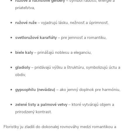
ružové a fuchsiové gerbery
– symbol radosti, energie a
priateľstva,
ružové ruže
– vyjadrujú lásku, nežnosť a úprimnosť,
svetloružové karafiáty
– pre jemnosť a romantiku,
biele kaly
– prinášajú noblesu a eleganciu,
gladioly
– pridávajú výšku a štruktúru, symbolizujú úctu a
obdiv,
gypsophilu (nevädzu)
– ako jemný doplnok pre harmóniu,
zelené listy a palmové vetvy
– ktoré vytvárajú objem a
prirodzený kontrast.
Floristky ju zladili do dokonalej rovnováhy medzi romantikou a