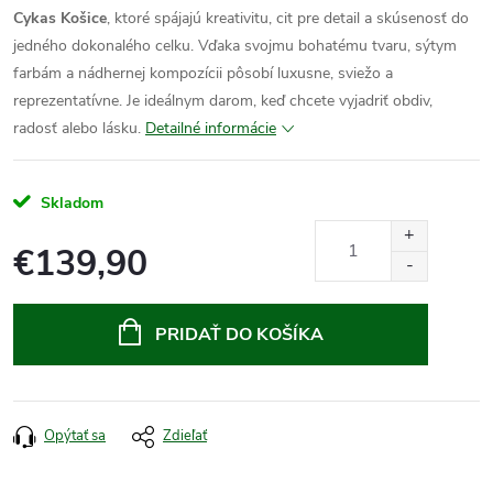
Cykas Košice
, ktoré spájajú kreativitu, cit pre detail a skúsenosť do
jedného dokonalého celku.
Vďaka svojmu bohatému tvaru, sýtym
farbám a nádhernej kompozícii pôsobí luxusne, sviežo a
reprezentatívne. Je ideálnym darom, keď chcete vyjadriť obdiv,
radosť alebo lásku.
Detailné informácie
Skladom
€139,90
Jednotková
cena:
PRIDAŤ DO KOŠÍKA
Opýtať sa
Zdieľať