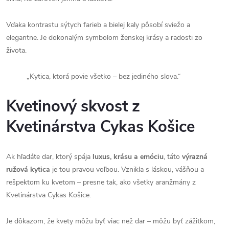
Vďaka kontrastu sýtych farieb a bielej kaly pôsobí sviežo a
elegantne. Je dokonalým symbolom ženskej krásy a radosti zo
života.
„Kytica, ktorá povie všetko – bez jediného slova.“
Kvetinový skvost z
Kvetinárstva Cykas Košice
Ak hľadáte dar, ktorý spája
luxus, krásu a emóciu
, táto
výrazná
ružová kytica
je tou pravou voľbou. Vznikla s láskou, vášňou a
rešpektom ku kvetom – presne tak, ako všetky aranžmány z
Kvetinárstva Cykas Košice.
Je dôkazom, že kvety môžu byť viac než dar – môžu byť zážitkom,