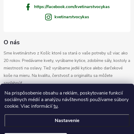
https://facebook.com/kvetinarstvocykas
e
kvetinarstvocykas
O nás
Sme kvetinárstvo z Košíc ktoré sa stará o vaše potreby už viac ako
20 rokov. Predávame kvety, vyrábame kytice, zdobíme sály, kostoly a
miestnosti na oslavy. Tiež vyrábame jedlé kytice alebo darčekové
koše na mieru. Na kvalitu, čerstvosť a originalitu sa môžete
spoľahnúť.
Informácie pre vás
Na prispôsobenie obsahu a reklám, poskytovanie funkcií
sociálnych médií a analýzu návštevnosti používame súbory
cookie. Viac informácií
tu
.
Užitočné odkazy
Nastavenie
Copyright 2026
Kvetinárstvo Cykas
. Všetky práva vyhradené.
Upraviť