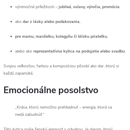
výnimočné príležitosti –
jubileá, oslavy, výročia, promócie
,
ako
dar z lásky alebo poďakovania
,
pre mamu, manželku, kolegyňu či blízku priateľku
,
alebo ako
reprezentatívna kytica na podujatie alebo svadbu
.
Svojou veľkosťou, farbou a kompozíciou pôsobí ako dar, ktorý si
každý zapamätá.
Emocionálne posolstvo
„Krása, ktorú nemožno prehliadnuť – energia, ktorá sa
nedá zabudnúť.“
Táto kytica spája ženskú jemnosť s odvahou. Je darom, ktorý