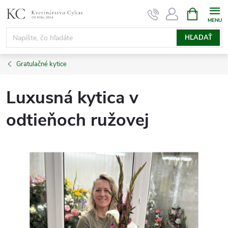
Prejsť
NÁKUPN
KOŠÍK
na
obsah
HĽADAŤ
Gratulačné kytice
Luxusná kytica v
odtieňoch ružovej