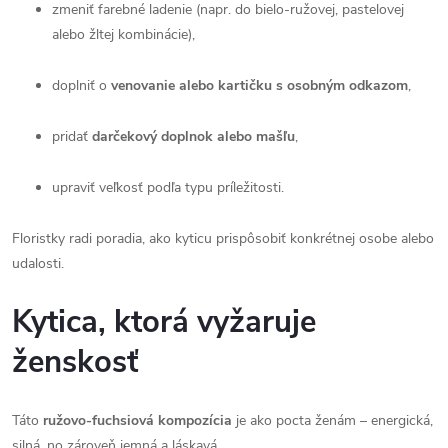
zmeniť farebné ladenie (napr. do bielo-ružovej, pastelovej
alebo žltej kombinácie),
doplniť o
venovanie alebo kartičku s osobným odkazom
,
pridať
darčekový doplnok alebo mašľu
,
upraviť veľkosť podľa typu príležitosti.
Floristky radi poradia, ako kyticu prispôsobiť konkrétnej osobe alebo
udalosti.
Kytica, ktorá vyžaruje
ženskosť
Táto
ružovo-fuchsiová kompozícia
je ako pocta ženám – energická,
silná, no zároveň jemná a láskavá.