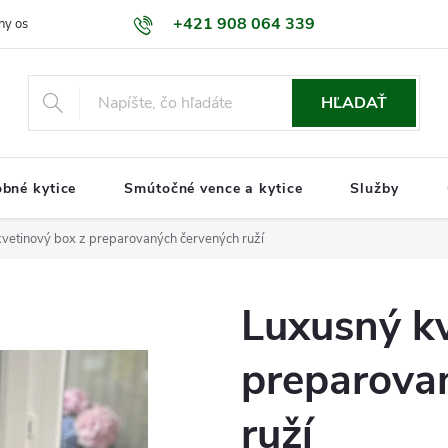
+421 908 064 339
ny osobných údajov GDPR
Naša predajňa
Kontakty
Informáci
HĽADAŤ
bné kytice
Smútočné vence a kytice
Služby
vetinový box z preparovaných červených ruží
Luxusný kv
preparova
ruží