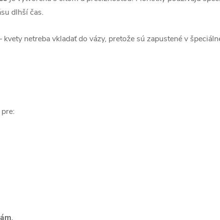
ásu dlhší čas.
 – kvety netreba vkladať do vázy, pretože sú zapustené v špeciálne
 pre:
inám
.