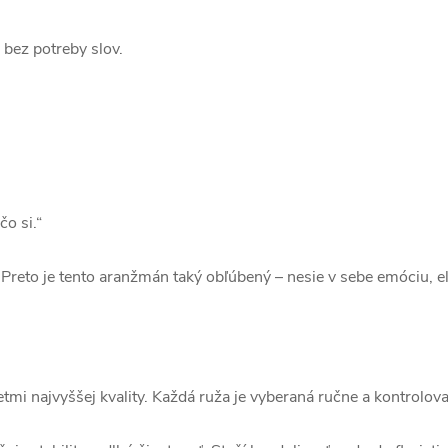
– bez potreby slov.
o si.“
. Preto je tento aranžmán taký obľúbený – nesie v sebe emóciu, e
tmi najvyššej kvality. Každá ruža je vyberaná ručne a kontrolov