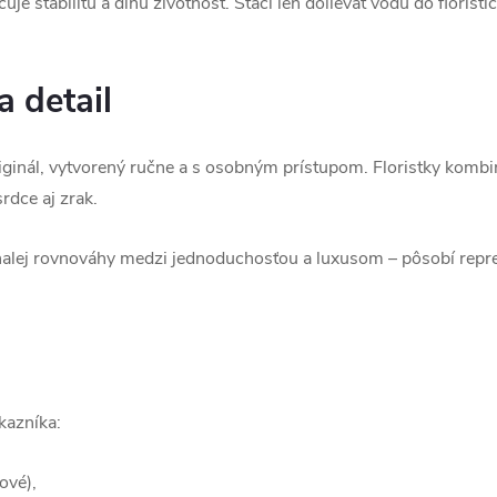
je stabilitu a dlhú životnosť. Stačí len dolievať vodu do florist
 detail
iginál, vytvorený ručne a s osobným prístupom. Floristky komb
srdce aj zrak.
nalej rovnováhy medzi jednoduchosťou a luxusom – pôsobí reprez
kazníka:
lové),