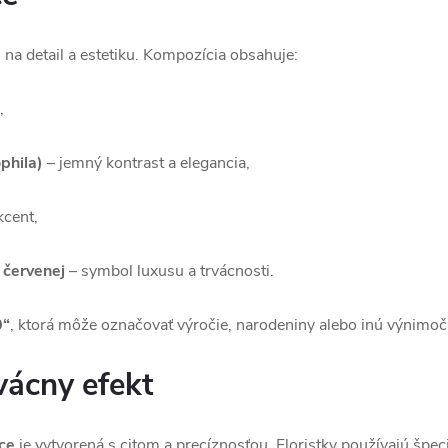
 na detail a estetiku. Kompozícia obsahuje:
,
phila)
– jemný kontrast a elegancia,
kcent,
 červenej
– symbol luxusu a trvácnosti.
0“
, ktorá môže označovať výročie, narodeniny alebo inú výnimoč
vácny efekt
ce
je vytvorená s citom a precíznosťou. Floristky používajú špec