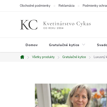
Prejsť
Obchodné podmienky
Reklamácia
Podmienky ochra
na
obsah
Domov
Gratulačné kytice
Svado
Všetky produkty
Gratulačné kytice
Luxusný k
Domov