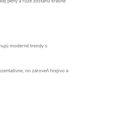
ickej peny a ruže zostanú krásne
inujú moderné trendy s
entatívne, no zároveň hrejivo a