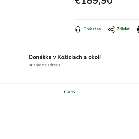
€189,90
Jednotková
cena:
Opýtať sa
Zdieľať
Donáška v Košiciach a okolí
priamo na adresu
POPIS