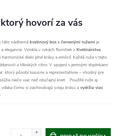
 ktorý hovorí za vás
s táto nádherná
kvetinový box s červenými ružami
je
a elegancie.
Vznikla v rukách floristiek z
Kvetinárstva
ili harmonické dielo plné krásy a emócií. Každá ruža v tejto
danosti a hlbokých citov. V spojení s jemnými doplnkami
ar, ktorý pôsobí luxusne a reprezentatívne – vhodný pre
aslúžia niečo viac než obyčajný kvet.
Použité ruže aj
,
vďaka čomu si zachovávajú svoju krásu a
vydržia viac