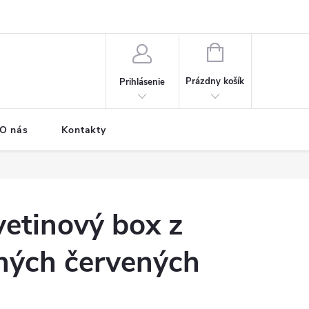
e o donáške
Časté otázky
Možnosti dopravy a platby
NÁKUPNÝ
KOŠÍK
Prázdny košík
Prihlásenie
O nás
Kontakty
etinový box z
ných červených