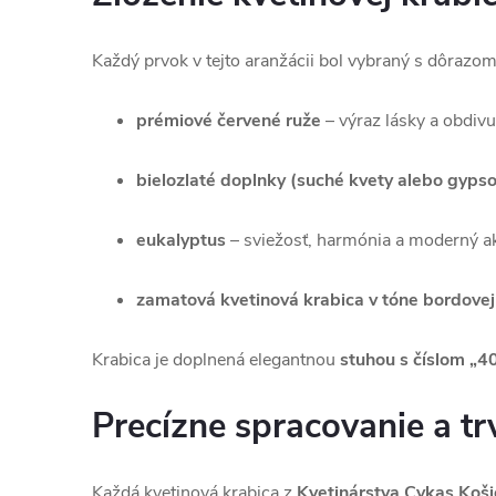
Každý prvok v tejto aranžácii bol vybraný s dôrazom
prémiové červené ruže
– výraz lásky a obdivu
bielozlaté doplnky (suché kvety alebo gypso
eukalyptus
– sviežosť, harmónia a moderný a
zamatová kvetinová krabica v tóne bordovej
Krabica je doplnená elegantnou
stuhou s číslom „4
Precízne spracovanie a tr
Každá kvetinová krabica z
Kvetinárstva Cykas Koši