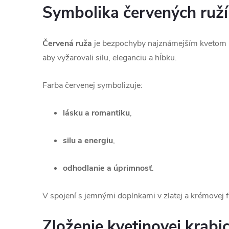
Symbolika červených ruží
Červená ruža
je bezpochyby najznámejším kvetom lás
aby vyžarovali silu, eleganciu a hĺbku.
Farba červenej symbolizuje:
lásku a romantiku
,
silu a energiu
,
odhodlanie a úprimnosť
.
V spojení s jemnými doplnkami v zlatej a krémovej
Zloženie kvetinovej krabi