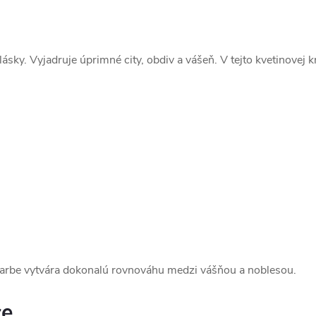
ky. Vyjadruje úprimné city, obdiv a vášeň. V tejto kvetinovej kr
 farbe vytvára dokonalú rovnováhu medzi vášňou a noblesou.
ce