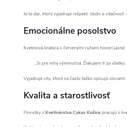
Je to dar, ktorý vyjadruje rešpekt, obdiv a vďačnosť 
Emocionálne posolstvo
Kvetinová krabica s červenými ružami hovorí jasne:
„Si pre mňa výnimočná. Ďakujem ti za všetko, č
Vyjadruje city, ktoré sa často ťažko opisujú slovami
Kvalita a starostlivosť
Floristky z
Kvetinárstva Cykas Košice
pracujú s kve