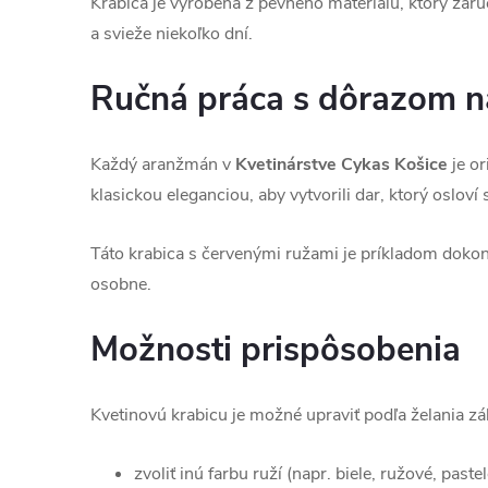
Krabica je vyrobená z pevného materiálu, ktorý zaruču
a svieže niekoľko dní.
Ručná práca s dôrazom na
Každý aranžmán v
Kvetinárstve Cykas Košice
je or
klasickou eleganciou, aby vytvorili dar, ktorý osloví 
Táto krabica s červenými ružami je príkladom doko
osobne.
Možnosti prispôsobenia
Kvetinovú krabicu je možné upraviť podľa želania zá
zvoliť inú farbu ruží (napr. biele, ružové, paste