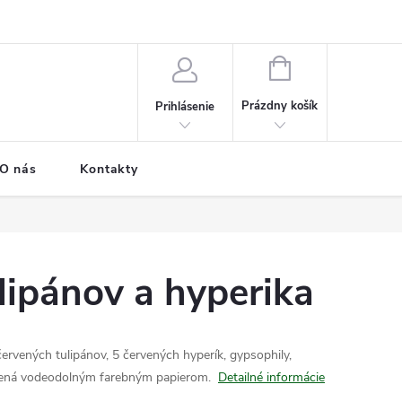
e o donáške
Časté otázky
Možnosti dopravy a platby
NÁKUPNÝ
KOŠÍK
Prázdny košík
Prihlásenie
O nás
Kontakty
ulipánov a hyperika
 červených tulipánov, 5 červených hyperík, gypsophily,
ončená vodeodolným farebným papierom.
Detailné informácie