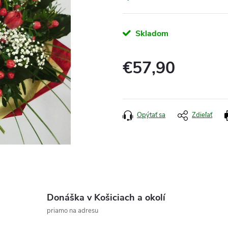
Skladom
€57,90
Jednotková
cena:
Opýtať sa
Zdieľať
Donáška v Košiciach a okolí
priamo na adresu