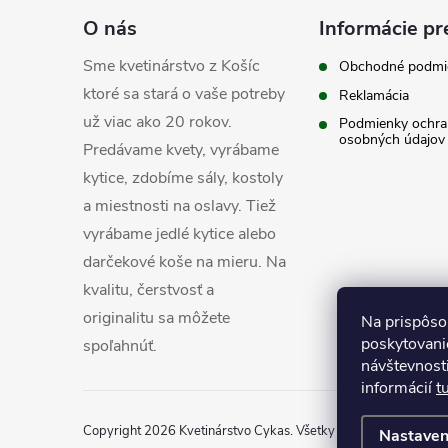
á
O nás
Informácie pr
p
Sme kvetinárstvo z Košíc
Obchodné podmi
ktoré sa stará o vaše potreby
Reklamácia
ä
už viac ako 20 rokov.
Podmienky ochra
osobných údajov
t
Predávame kvety, vyrábame
kytice, zdobíme sály, kostoly
i
a miestnosti na oslavy. Tiež
vyrábame jedlé kytice alebo
e
darčekové koše na mieru. Na
kvalitu, čerstvosť a
originalitu sa môžete
Na prispôso
poskytovanie
spoľahnúť.
návštevnost
informácií
t
Copyright 2026
Kvetinárstvo Cykas
. Všetky práva vyhradené.
Nastaven