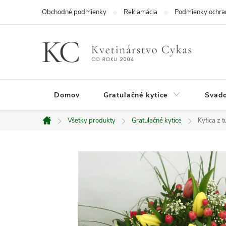
Prejsť
Obchodné podmienky
Reklamácia
Podmienky ochra
na
obsah
Domov
Gratulačné kytice
Svado
Všetky produkty
Gratulačné kytice
Kytica z 
Domov