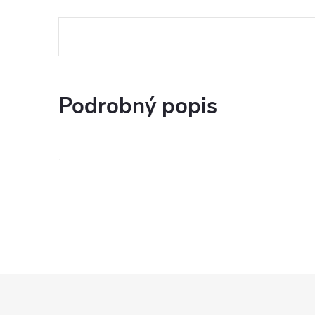
Podrobný popis
.
Z