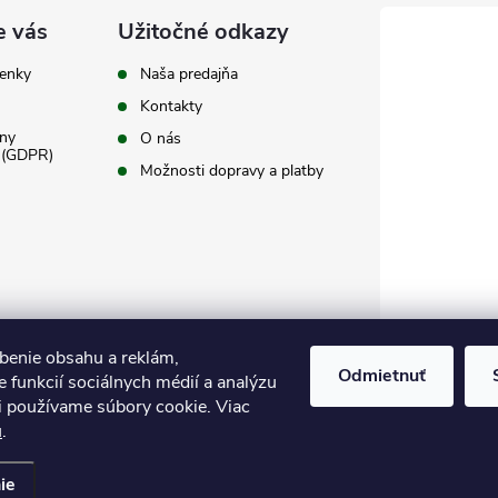
e vás
Užitočné odkazy
enky
Naša predajňa
Kontakty
ny
O nás
 (GDPR)
Možnosti dopravy a platby
benie obsahu a reklám,
Odmietnuť
 funkcií sociálnych médií a analýzu
i používame súbory cookie. Viac
u
.
Upraviť nastavenie cookies
ie