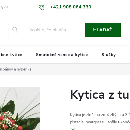
+421 908 064 339
ny osobných údajov GDPR
Naša predajňa
Kontakty
Informáci
HĽADAŤ
bné kytice
Smútočné vence a kytice
Služby
tulipánov a hyperika
Kytica z t
Kytica je zložená zo 4 žltých a 3
pistácie, beargrassu, arálie uk