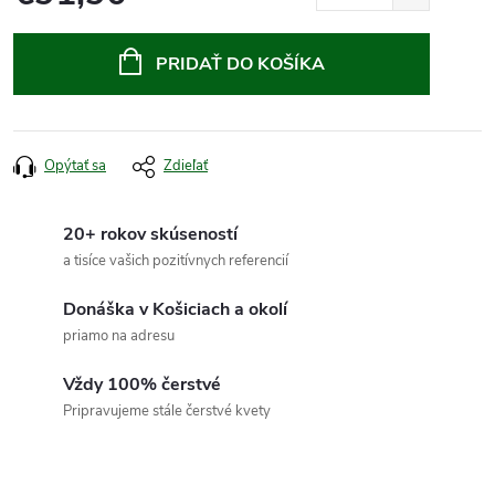
Jednotková
cena:
PRIDAŤ DO KOŠÍKA
Opýtať sa
Zdieľať
20+ rokov skúseností
a tisíce vašich pozitívnych referencií
Donáška v Košiciach a okolí
priamo na adresu
Vždy 100% čerstvé
Pripravujeme stále čerstvé kvety