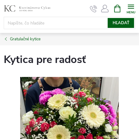
Prejsť
NÁKUPN
KOŠÍK
na
obsah
HĽADAŤ
Gratulačné kytice
Kytica pre radosť