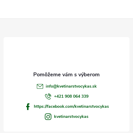
Z
á
p
ä
t
info
@
kvetinarstvocykas.sk
i
+421 908 064 339
https://facebook.com/kvetinarstvocykas
e
kvetinarstvocykas