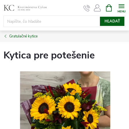
Prejsť
NÁKUPN
KOŠÍK
na
obsah
HĽADAŤ
Gratulačné kytice
Kytica pre potešenie