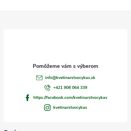
Z
á
p
ä
t
info
@
kvetinarstvocykas.sk
i
+421 908 064 339
https://facebook.com/kvetinarstvocykas
e
kvetinarstvocykas