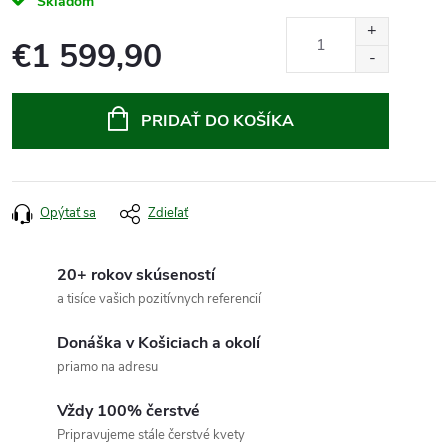
Skladom
€1 599,90
Jednotková
cena:
PRIDAŤ DO KOŠÍKA
Opýtať sa
Zdieľať
20+ rokov skúseností
a tisíce vašich pozitívnych referencií
Donáška v Košiciach a okolí
priamo na adresu
Vždy 100% čerstvé
Pripravujeme stále čerstvé kvety