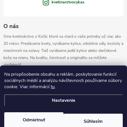
e
kvetinarstvocykas
O nás
Sme kvetinárstvo z Košíc ktoré sa stará o vaše potreby už viac ako
20 rokov. Predávame kvety, vyrábame kytice, zdobíme sály, kostoly a
miestnosti na oslavy. Tiež vyrábame jedlé kytice alebo darčekové
koše na mieru. Na kvalitu, čerstvosť a originalitu sa môžete
spoľahnúť.
Informácie pre vás
Na prispôsobenie obsahu a reklám, poskytovanie funkcií
sociálnych médií a analýzu návštevnosti používame súbory
cookie. Viac informácií
tu
.
Užitočné odkazy
Nastavenie
Copyright 2026
Kvetinárstvo Cykas
. Všetky práva vyhradené.
Upraviť
nastavenie cookies
Odmietnuť
Súhlasím
Vytvoril Shoptet