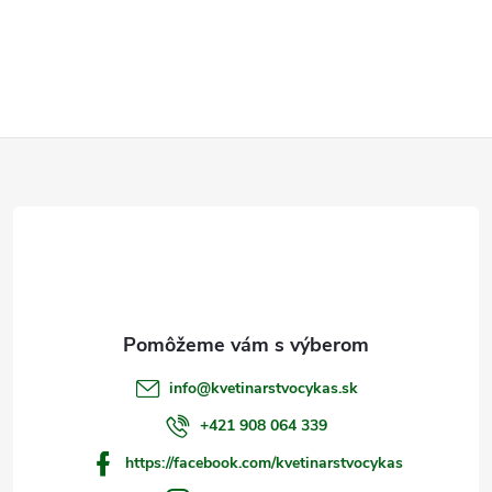
Z
á
p
ä
t
info
@
kvetinarstvocykas.sk
i
+421 908 064 339
https://facebook.com/kvetinarstvocykas