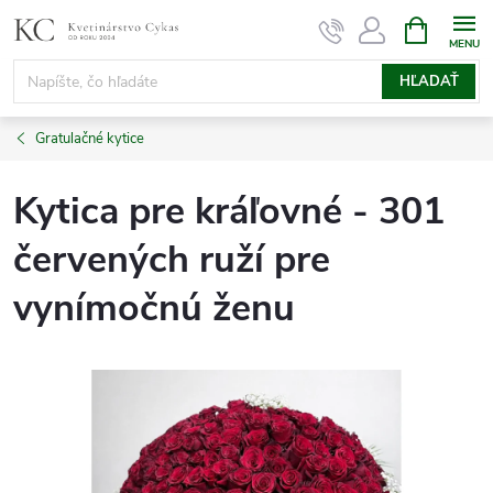
Prejsť
NÁKUPN
KOŠÍK
na
obsah
HĽADAŤ
Gratulačné kytice
Kytica pre kráľovné - 301
červených ruží pre
vynímočnú ženu