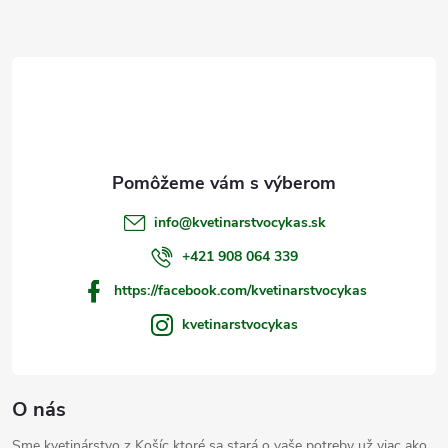
Z
á
p
ä
t
info
@
kvetinarstvocykas.sk
i
+421 908 064 339
https://facebook.com/kvetinarstvocykas
e
kvetinarstvocykas
O nás
Sme kvetinárstvo z Košíc ktoré sa stará o vaše potreby už viac ako