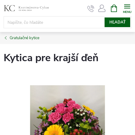
Prejsť
NÁKUPN
KOŠÍK
na
obsah
HĽADAŤ
Gratulačné kytice
Kytica pre krajší ďeň