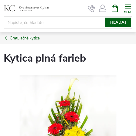
Prejsť
NÁKUPN
KOŠÍK
na
obsah
HĽADAŤ
Gratulačné kytice
Kytica plná farieb