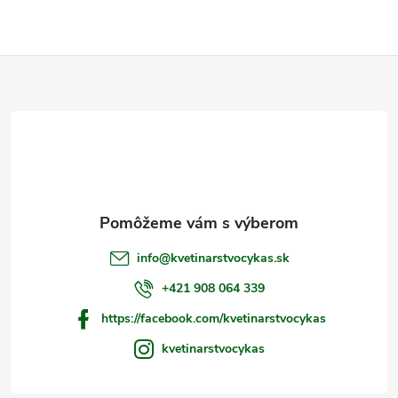
Z
á
p
ä
t
info
@
kvetinarstvocykas.sk
i
+421 908 064 339
https://facebook.com/kvetinarstvocykas
e
kvetinarstvocykas