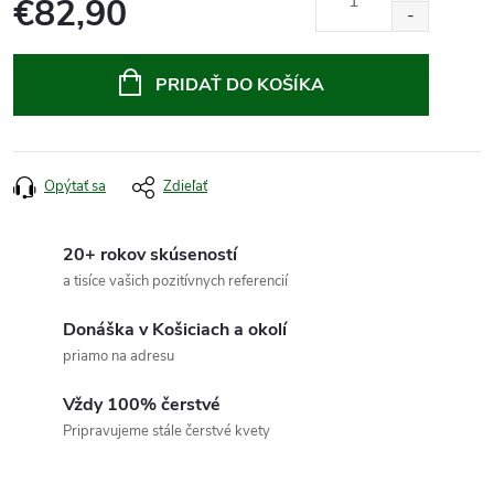
€82,90
Jednotková
cena:
PRIDAŤ DO KOŠÍKA
Opýtať sa
Zdieľať
20+ rokov skúseností
a tisíce vašich pozitívnych referencií
Donáška v Košiciach a okolí
priamo na adresu
Vždy 100% čerstvé
Pripravujeme stále čerstvé kvety