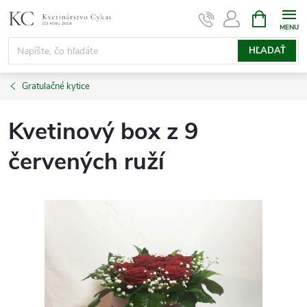
Prejsť
NÁKUPN
KOŠÍK
na
obsah
HĽADAŤ
Gratulačné kytice
Kvetinový box z 9
červených ruží