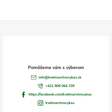
Z
á
p
ä
t
info
@
kvetinarstvocykas.sk
i
+421 908 064 339
https://facebook.com/kvetinarstvocykas
e
kvetinarstvocykas