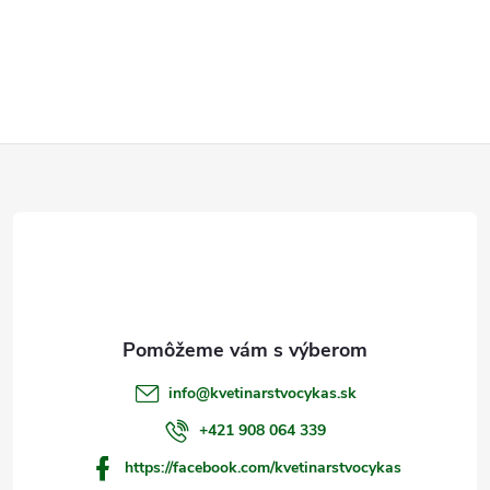
Z
á
p
ä
t
info
@
kvetinarstvocykas.sk
i
+421 908 064 339
https://facebook.com/kvetinarstvocykas