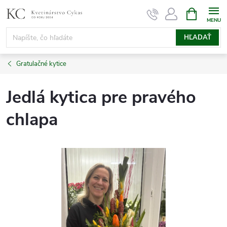
Prejsť
NÁKUPN
KOŠÍK
na
obsah
HĽADAŤ
Gratulačné kytice
Jedlá kytica pre pravého
chlapa