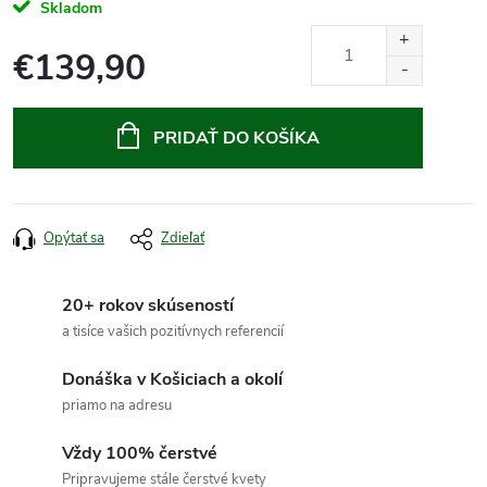
Skladom
€139,90
Jednotková
cena:
PRIDAŤ DO KOŠÍKA
Opýtať sa
Zdieľať
20+ rokov skúseností
a tisíce vašich pozitívnych referencií
Donáška v Košiciach a okolí
priamo na adresu
Vždy 100% čerstvé
Pripravujeme stále čerstvé kvety