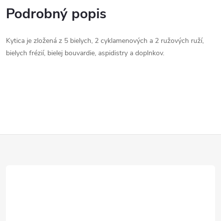
Podrobný popis
Kytica je zložená z 5 bielych, 2 cyklamenových a 2 ružových ruží,
bielych frézií, bielej bouvardie, aspidistry a doplnkov.
Z
á
p
ä