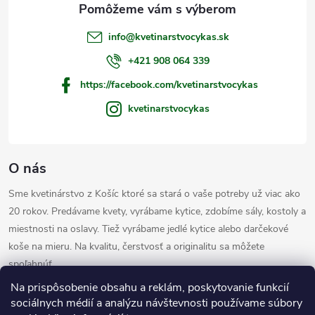
t
info
@
kvetinarstvocykas.sk
i
+421 908 064 339
https://facebook.com/kvetinarstvocykas
e
kvetinarstvocykas
O nás
Sme kvetinárstvo z Košíc ktoré sa stará o vaše potreby už viac ako
20 rokov. Predávame kvety, vyrábame kytice, zdobíme sály, kostoly a
miestnosti na oslavy. Tiež vyrábame jedlé kytice alebo darčekové
koše na mieru. Na kvalitu, čerstvosť a originalitu sa môžete
spoľahnúť.
Informácie pre vás
Na prispôsobenie obsahu a reklám, poskytovanie funkcií
sociálnych médií a analýzu návštevnosti používame súbory