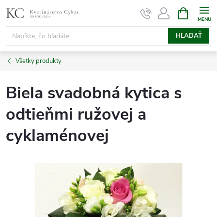
Prejsť
NÁKUPN
KOŠÍK
na
obsah
HĽADAŤ
Všetky produkty
Biela svadobná kytica s
odtieňmi ružovej a
cyklaménovej