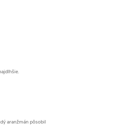
ajdlhšie.
každý aranžmán pôsobil