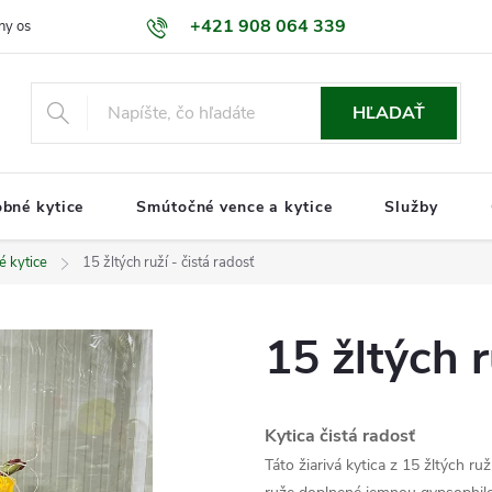
+421 908 064 339
ny osobných údajov GDPR
Naša predajňa
Kontakty
Informáci
HĽADAŤ
bné kytice
Smútočné vence a kytice
Služby
é kytice
15 žltých ruží - čistá radosť
15 žltých r
Kytica čistá radosť
Táto žiarivá kytica z 15 žltých ruž