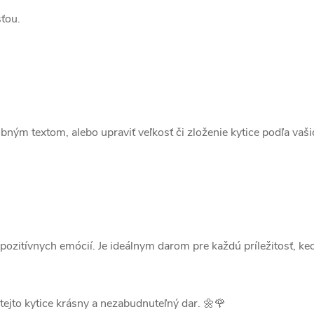
sťou.
bným textom, alebo upraviť veľkosť či zloženie kytice podľa vaši
 pozitívnych emócií. Je ideálnym darom pre každú príležitosť, keď
 tejto kytice krásny a nezabudnuteľný dar. 🌼🌹