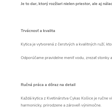
Je to dar, ktorý rozžiari nielen priestor, ale aj nála
Trvácnosť a kvalita
Kytica je vytvorená z čerstvých a kvalitných ruží, kto
Odporúčame pravidelne meniť vodu, zrezať stonky a 
Ručná práca a dôraz na detail
Každá kytica z Kvetinárstva Cykas Košice je ručne vi
harmonicky, prirodzene a zároveň výnimočne.