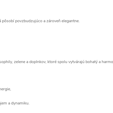
rá pôsobí povzbudzujúco a zároveň elegantne.
psophily, zelene a doplnkov, ktoré spolu vytvárajú bohatý a harmo
nergie,
bjem a dynamiku.