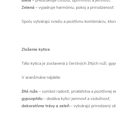
Biela
– predstavuje čistotu, úprimnosť a jemnosť,
Zelená
– vyjadruje harmóniu, pokoj a prirodzenosť.
Spolu vytvárajú sviežu a pozitívnu kombináciu, kto
Zloženie kytice
Táto kytica je zostavená z čerstvých žltých ruží, gy
V aranžmáne nájdete:
žlté ruže
– symbol radosti, priateľstva a pozitívnej e
gypsophilu
– dodáva kytici jemnosť a vzdušnosť,
dekoratívne trávy a zeleň
– vytvárajú prirodzený o