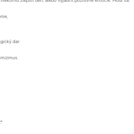
e niekomu zlepšiť deň, alebo vyjadriť pozitívne emócie. Hodí sa:
nie,
gický dar.
ptimizmus.
.“