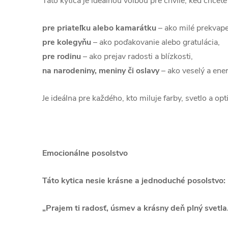
Táto kytica je ideálnou voľbou pre chvíle, keď chcet
pre priateľku alebo kamarátku
– ako milé prekvape
pre kolegyňu
– ako poďakovanie alebo gratulácia,
pre rodinu
– ako prejav radosti a blízkosti,
na narodeniny, meniny či oslavy
– ako veselý a ener
Je ideálna pre každého, kto miluje farby, svetlo a o
Emocionálne posolstvo
Táto kytica nesie krásne a jednoduché posolstvo:
„Prajem ti radosť, úsmev a krásny deň plný svetla