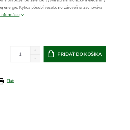
u a prirodzenou zeleňou vytvárajú harmonický a elegantný
ej energie. Kytica pôsobí veselo, no zároveň si zachováva
 informácie
PRIDAŤ DO KOŠÍKA
Tlač