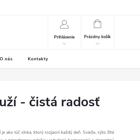
e o donáške
Časté otázky
Možnosti dopravy a platby
NÁKUPNÝ
KOŠÍK
Prázdny košík
Prihlásenie
O nás
Kontakty
uží - čistá radosť
í je ako lúč slnka, ktorý rozjasní každý deň. Svieže, sýto žlté