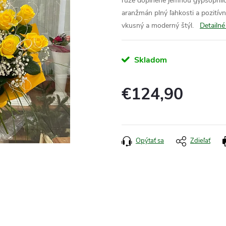
ruže doplnené jemnou gypsophilo
aranžmán plný ľahkosti a pozitívn
vkusný a moderný štýl.
Detailné
Skladom
€124,90
Jednotková
cena:
Opýtať sa
Zdieľať