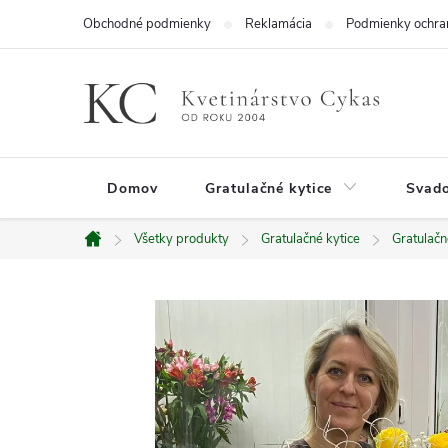
Prejsť
Obchodné podmienky
Reklamácia
Podmienky ochra
na
obsah
Domov
Gratulačné kytice
Svado
Všetky produkty
Gratulačné kytice
Gratulačn
Domov