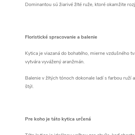
Dominantou sú žiarivé žlté ruže, ktoré okamžite rozj
Floristické spracovanie a balenie
Kytica je viazaná do bohatého, mierne vzdušného t
vytvára vyvážený aranžmán.
Balenie v žltých tónoch dokonale ladí s farbou ruží
štýl.
Pre koho je táto kytica určená