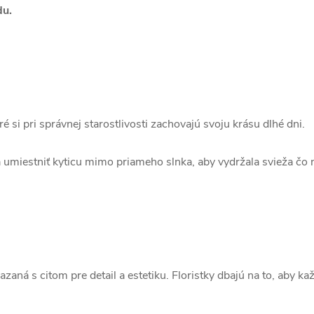
du.
ré si pri správnej starostlivosti zachovajú svoju krásu dlhé dni.
umiestniť kyticu mimo priameho slnka, aby vydržala svieža čo n
azaná s citom pre detail a estetiku. Floristky dbajú na to, aby 